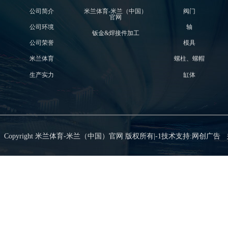
公司简介
米兰体育-米兰（中国）
阀门
官网
公司环境
轴
钣金&焊接件加工
公司荣誉
模具
米兰体育
螺柱、螺帽
生产实力
缸体
Copyright 米兰体育-米兰（中国）官网 版权所有|-1技术支持:网创广告