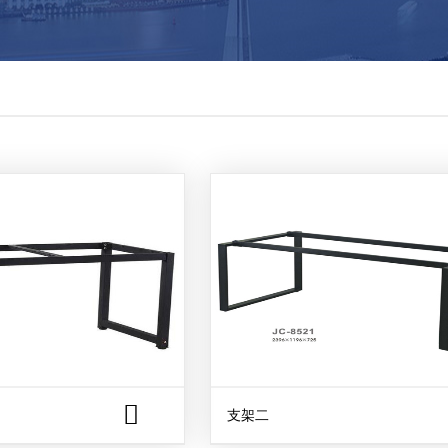

支架二