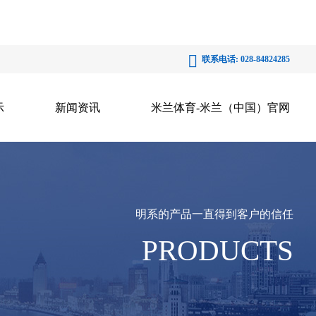

联系电话: 028-84824285
案例展示
新闻资讯
米兰体育-米兰（中国）官网
示
新闻资讯
米兰体育-米兰（中国）官网
案例展示
行业新闻
米兰体育-米兰（中国）官网
厂房展示
米兰体育
在线地图
示
行业新闻
米兰体育-米兰（中国）官网
示
米兰体育
在线地图
明系的产品一直得到客户的信任
PRODUCTS