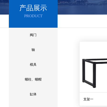
产品展示
PRODUCT
阀门
轴
模具
螺柱、螺帽
缸体
支架一