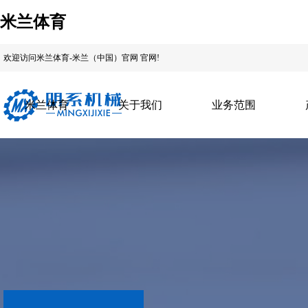
米兰体育
欢迎访问米兰体育-米兰（中国）官网 官网!
米兰体育
关于我们
业务范围
米兰体育
关于我们
业务范围
公司简介
米兰体育-米兰（中
公司环境
钣金&焊接件加工
公司荣誉
米兰体育
生产实力
国）官网
公司简介
米兰体育-米兰（中
公司环境
钣金&焊接件加工
公司荣誉
米兰体育
生产实力
国）官网
米兰体育-米兰（中国）官网
米兰体育-米兰（中国）官网
在线地图