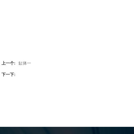
上一个:
缸体一
下一下: