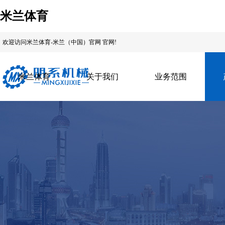
米兰体育
欢迎访问米兰体育-米兰（中国）官网 官网!
米兰体育
关于我们
业务范围
米兰体育
关于我们
业务范围
公司简介
米兰体育-米兰（中
公司环境
钣金&焊接件加工
公司荣誉
米兰体育
生产实力
国）官网
公司简介
米兰体育-米兰（中
公司环境
钣金&焊接件加工
公司荣誉
米兰体育
生产实力
国）官网
米兰体育-米兰（中国）官网
米兰体育-米兰（中国）官网
在线地图